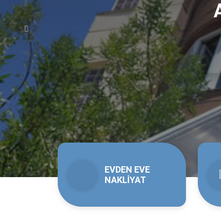
Gaziantep Evd
1982 yıllarında başladığımız nakliyat işimizi, 200
nakliyat ve taşıma
olarak geliştirdik. Aile şirketi
taşımacılıkta binlerce taşıma tecrübesine sahip
nakliyat firmaları içindeki yerini sağlamlaştıra
Ücretsiz Keşif Expertizi 
Gaziantep Evden Eve Taşımacılık
firmamız
Keşi
taşıma, büro taşıma, banka taşıma, hastane taşı
işlemlerinizde, eşyalarınızın güvenli bir şekilde 
için taşınması gereken eşyalarınız experimiz tara
Sigortalı Taşıma