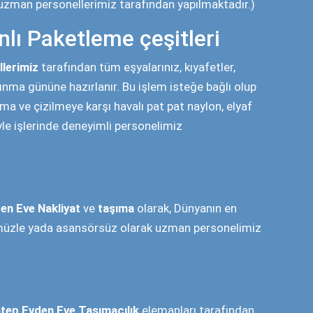
TEKLIF AL
+0
+0
OFIS TAŞINDI
MUTLU MÜŞTERI