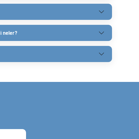
nbul-Ankara, İzmir-Antalya,…
,…