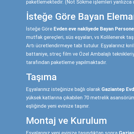
+0
EV TAŞINDI