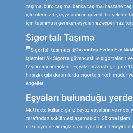
Artı ücretlendirmeye tabi tutulur. Eşyalarınız kırı
battaniye, streç film ve Özel Ambalajlı teknikler
tarafından
paketleme
yapılmaktadır.
Taşıma
Eşyalarınız isteğinize bağlı olarak
Gaziantep Evd
yüksek katlarına çıkabilen 70 metrelik asansör
eşliğinde yeni evinize taşınır.
Montaj ve Kurulum
Eşyalarınız yeni evinize taşındıktan sonra
Gazian
sökülen eşyalarınızın montajı yapılır. Bu işlemde
yerleştirirler. Taşınma işlemi bitti. Yeni evinizin t