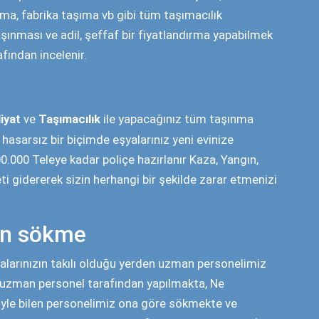
lma ve çizilmeye karşı havalı pat pat naylon, elyaf
iyle işlerinde deneyimli personelimiz
en Eve Nakliyat
ve
taşıma
olarak, Dünyanın en
ümüzle yada asansörsüz olarak uzman personelimiz
tep Evden Eve Taşımacılık
elemanları tarafından
n sonra personelimiz eşyalarınızı istediğiniz şekilde
adını çıkarın.