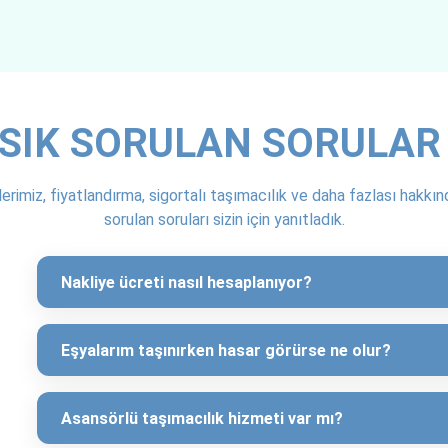
Ödeme seçenekleri ve vadeli ödeme imkânı var mı?
HIZMETLERIMIZ
Nakliye Paketleme
yalarınız ne kadar dikkatli taşınırsa taşınsın, paketleme kalitesi düş
Detaylı Bilgi