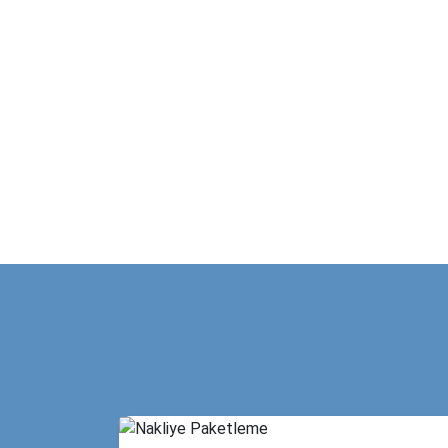
Türkiye’nin dört bir yanına uzanan geniş nakliye a
As
Dar sokaklar, yüksek katlı binalar ya da asansör