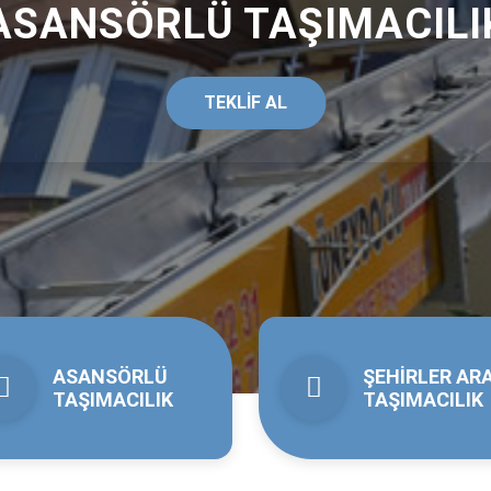
en Eve Taşımacılık
0 yıllarda artan talep üzerine
Gaziantep evden eve
 olarak bugüne kadar şehir içi ve şehirler arası
 bulunmaktayız. Şirketimiz geçen sürede evden eve
rak Gaziantep halkına güvenle hizmet etmektedir.
Hizmeti
f Experi
Ücretsiz olarak Evden eve taşıma, ofis
ma, fabrika taşıma vb gibi tüm taşımacılık
taşınması ve adil, şeffaf bir fiyatlandırma yapabilmek
fından incelenir.