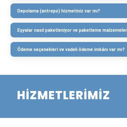
Şehirlerarası Taşımacılık
ğımızla, şehirlerarası taşımacılık ihtiyaçlarınızı da karşılıyoruz. İsta
Detaylı Bilgi
ansörlü Taşımacılık
süz merdivenler… Taşımacılıkta karşılaşılan en büyük zorluklardan biri
Detaylı Bilgi