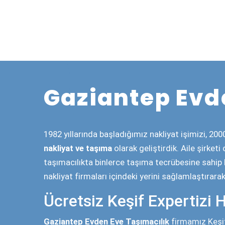
Gaziantep Evden Eve Nak
işlemleri Ak Sigorta güvencesi ile sigortalanır ve
taşınması amaçlanır. Eşyalarınıza isteğe göre 10
hırsızlık gibi durumlarda sigorta şirketi maduriye
engeller.
Eşyaları bulunduğu yerd
Mutfakta kullandığınız beyaz eşyaların ve mobily
tarafından sökülmesi aşamasıdır. Sökme işlemi
sökülüyor ne amaçla sökülüyor bunu deneyimleri
paketlemektedir. (Not Sökme işlemleri yanlızca 
İsteğe Göre Bayan Eleman
İsteğe Göre
Evden eve nakliyede Bayan Personel
mutfak gereçleri, süs eşyaları, vs Kolilenerek ta