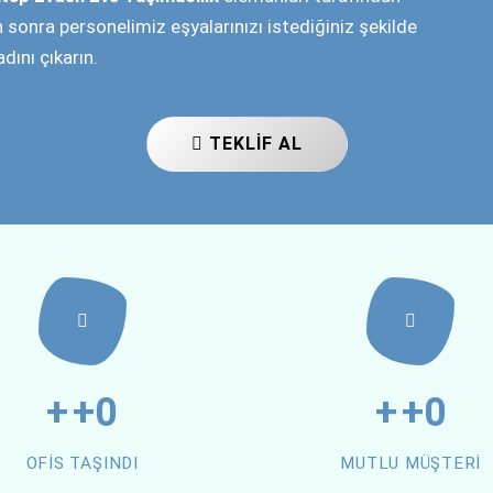
SIK SORULAN SORULA
erimiz, fiyatlandırma, sigortalı taşımacılık ve daha fazlası hakkın
sorulan soruları sizin için yanıtladık.
Nakliye ücreti nasıl hesaplanıyor?
Eşyalarım taşınırken hasar görürse ne olur?
Asansörlü taşımacılık hizmeti var mı?
Depolama (antrepo) hizmetiniz var mı?
Eşyalar nasıl paketleniyor ve paketleme malzemeler