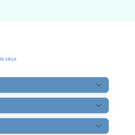
ükse olası…