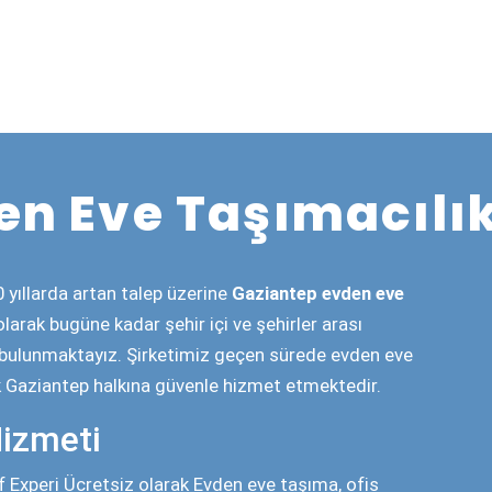
liyat
ve
Taşımacılık
ile yapacağınız tüm taşınma
 hasarsız bir biçimde eşyalarınız yeni evinize
0.000 Teleye kadar poliçe hazırlanır Kaza, Yangın,
ti gidererek sizin herhangi bir şekilde zarar etmenizi
en sökme
alarınızın takılı olduğu yerden uzman personelimiz
 uzman personel tarafından yapılmakta, Ne
yle bilen personelimiz ona göre sökmekte ve
uzman personellerimiz tarafından yapılmaktadır.)
lı Paketleme çeşitleri
lerimiz
tarafından tüm eşyalarınız, kıyafetler,
şınma gününe hazırlanır. Bu işlem isteğe bağlı olup