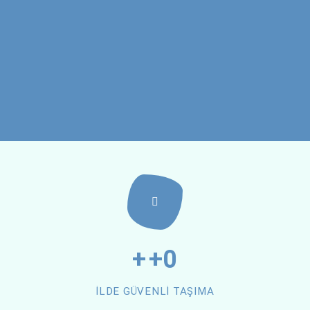
R
da sıkça
i neler?